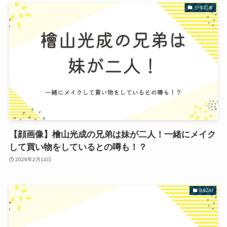
少年忍者
【顔画像】檜山光成の兄弟は妹が二人！一緒にメイク
して買い物をしているとの噂も！？
2026年2月14日
B&ZAI