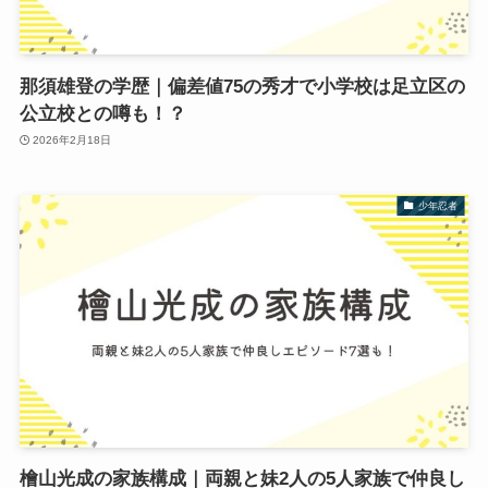
那須雄登の学歴｜偏差値75の秀才で小学校は足立区の
公立校との噂も！？
2026年2月18日
少年忍者
檜山光成の家族構成｜両親と妹2人の5人家族で仲良し