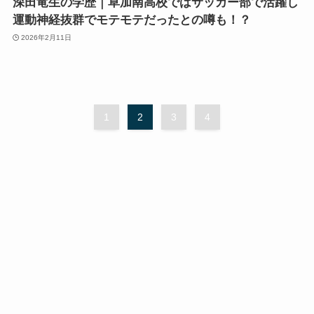
深田竜生の学歴｜草加南高校ではサッカー部で活躍し
運動神経抜群でモテモテだったとの噂も！？
2026年2月11日
1
2
3
4