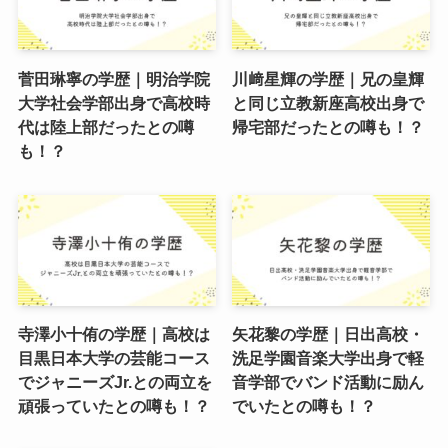
菅田琳寧の学歴｜明治学院
川﨑星輝の学歴｜兄の皇輝
大学社会学部出身で高校時
と同じ立教新座高校出身で
代は陸上部だったとの噂
帰宅部だったとの噂も！？
も！？
寺澤小十侑の学歴｜高校は
矢花黎の学歴｜日出高校・
目黒日本大学の芸能コース
洗足学園音楽大学出身で軽
でジャニーズJr.との両立を
音学部でバンド活動に励ん
頑張っていたとの噂も！？
でいたとの噂も！？