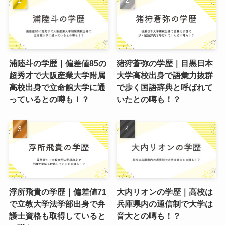
浦陸斗の学歴｜偏差値85の
猪狩蒼弥の学歴｜目黒日本
超秀才で大阪産業大学附属
大学高校出身で語彙力抜群
高校出身で立命館大学に通
で歩く国語辞典と呼ばれて
っているとの噂も！？
いたとの噂も！？
浮所飛貴の学歴｜偏差値71
大内リオンの学歴｜高校は
で立教大学法学部出身で弁
兵庫県内の通信制で大学は
護士資格も取得していると
音大との噂も！？