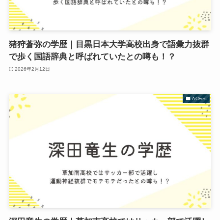
猪狩蒼弥の学歴｜目黒日本大学高校出身で語彙力抜群
で歩く国語辞典と呼ばれていたとの噂も！？
2026年2月12日
ACEes