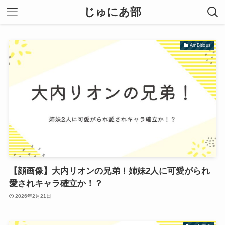
じゅにあ部
AmBitious
【顔画像】大内リオンの兄弟！姉妹2人に可愛がられ
愛されキャラ確立か！？
2026年2月21日